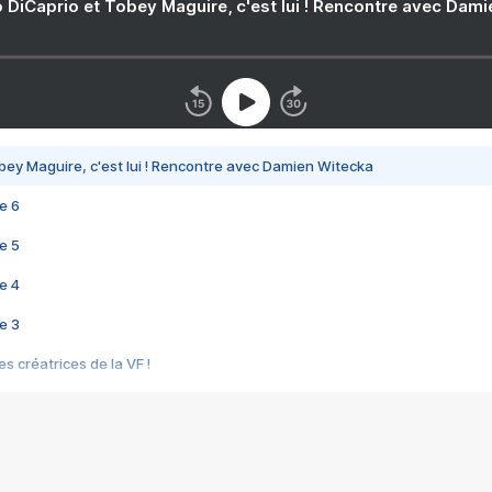
 DiCaprio et Tobey Maguire, c'est lui ! Rencontre avec Dam
bey Maguire, c'est lui ! Rencontre avec Damien Witecka
e 6
e 5
e 4
e 3
s créatrices de la VF !
e 2
e 1
e Mektoub My Love arrive enfin ! Rencontre avec Shaïn Boumedine et Sal