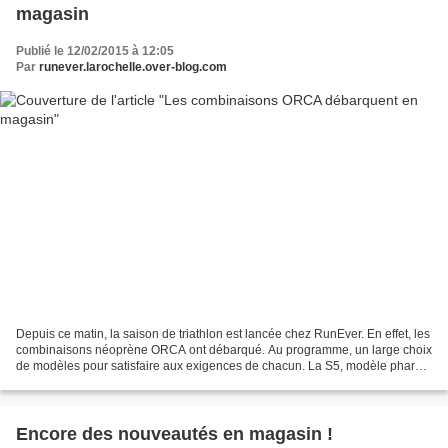
magasin
Publié le 12/02/2015 à 12:05
Par
runever.larochelle.over-blog.com
Depuis ce matin, la saison de triathlon est lancée chez RunEver. En effet, les
combinaisons néoprène ORCA ont débarqué. Au programme, un large choix
de modèles pour satisfaire aux exigences de chacun. La S5, modèle phare
de la marque, ainsi que deux nouveautés:...
Encore des nouveautés en magasin !