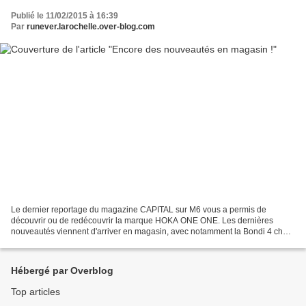
Publié le 11/02/2015 à 16:39
Par
runever.larochelle.over-blog.com
Le dernier reportage du magazine CAPITAL sur M6 vous a permis de
découvrir ou de redécouvrir la marque HOKA ONE ONE. Les dernières
nouveautés viennent d'arriver en magasin, avec notamment la Bondi 4 chez
les hommes et chez les femmes, la Rapa Nui 2 trail...
Hébergé par Overblog
Top articles