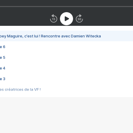
bey Maguire, c'est lui ! Rencontre avec Damien Witecka
e 6
e 5
e 4
e 3
s créatrices de la VF !
e 2
e 1
e Mektoub My Love arrive enfin ! Rencontre avec Shaïn Boumedine et Sal
i : après Toni en famille