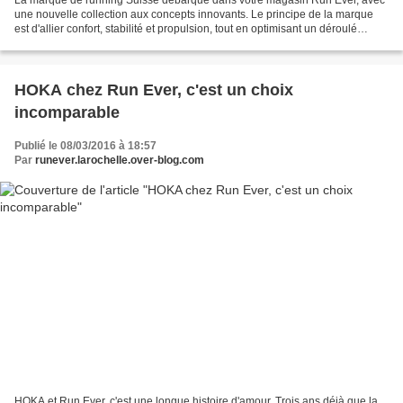
La marque de running Suisse débarque dans votre magasin Run Ever, avec
une nouvelle collection aux concepts innovants. Le principe de la marque
est d'allier confort, stabilité et propulsion, tout en optimisant un déroulé
naturel de la foulée. Pour cela...
HOKA chez Run Ever, c'est un choix
incomparable
Publié le 08/03/2016 à 18:57
Par
runever.larochelle.over-blog.com
HOKA et Run Ever, c'est une longue histoire d'amour. Trois ans déjà que la