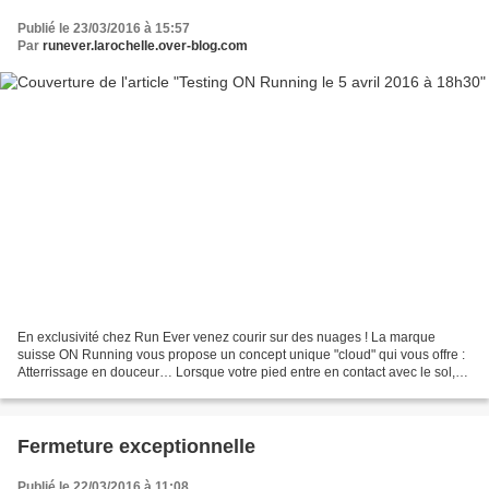
Publié le 23/03/2016 à 15:57
Par
runever.larochelle.over-blog.com
En exclusivité chez Run Ever venez courir sur des nuages ! La marque
suisse ON Running vous propose un concept unique "cloud" qui vous offre :
Atterrissage en douceur… Lorsque votre pied entre en contact avec le sol,
les éléments en caoutchouc hautement...
Fermeture exceptionnelle
Publié le 22/03/2016 à 11:08