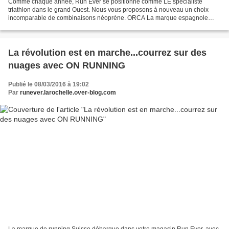
Comme chaque année, Run Ever se positionne comme LE spécialiste
triathlon dans le grand Ouest. Nous vous proposons à nouveau un choix
incomparable de combinaisons néoprène. ORCA La marque espagnole
propose une gamme large : SONAR : le parfait mélange...
La révolution est en marche...courrez sur des
nuages avec ON RUNNING
Publié le 08/03/2016 à 19:02
Par
runever.larochelle.over-blog.com