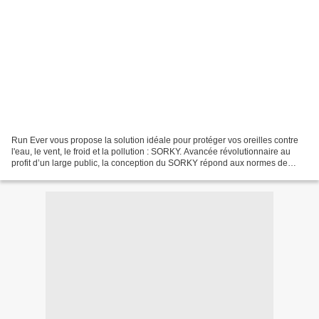
Run Ever vous propose la solution idéale pour protéger vos oreilles contre
l'eau, le vent, le froid et la pollution : SORKY. Avancée révolutionnaire au
profit d’un large public, la conception du SORKY répond aux normes de
qualité, d’exigence et de l’expertise...