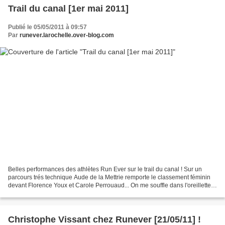
Trail du canal [1er mai 2011]
Publié le 05/05/2011 à 09:57
Par
runever.larochelle.over-blog.com
Belles performances des athlètes Run Ever sur le trail du canal ! Sur un
parcours trés technique Aude de la Mettrie remporte le classement féminin
devant Florence Youx et Carole Perrouaud... On me souffle dans l'oreillette
que son gabarit l'aurait favorisé...
Christophe Vissant chez Runever [21/05/11] !