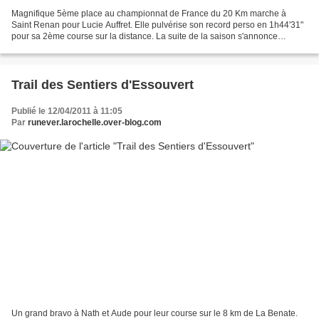
Magnifique 5ème place au championnat de France du 20 Km marche à
Saint Renan pour Lucie Auffret. Elle pulvérise son record perso en 1h44'31"
pour sa 2ème course sur la distance. La suite de la saison s'annonce
prometteuse ! Belle victoire de l'ouvrier...
Trail des Sentiers d'Essouvert
Publié le 12/04/2011 à 11:05
Par
runever.larochelle.over-blog.com
Un grand bravo à Nath et Aude pour leur course sur le 8 km de La Benate.