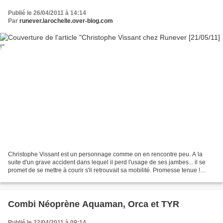
Publié le 26/04/2011 à 14:14
Par
runever.larochelle.over-blog.com
Christophe Vissant est un personnage comme on en rencontre peu. A la
suite d'un grave accident dans lequel il perd l'usage de ses jambes... il se
promet de se mettre à courir s'il retrouvait sa mobilité. Promesse tenue !
Motivé par l'envie de se sentir...
Combi Néoprène Aquaman, Orca et TYR
Publié le 22/04/2011 à 09:14