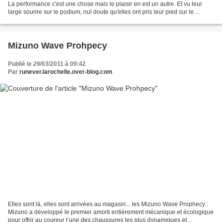
La performance c'est une chose mais le plaisir en est un autre. Et vu leur
large sourire sur le podium, nul doute qu'elles ont pris leur pied sur le
parcours boisé du trail des sentiers...
Mizuno Wave Prohpecy
Publié le 29/03/2011 à 09:42
Par
runever.larochelle.over-blog.com
Elles sont là, elles sont arrivées au magasin... les Mizuno Wave Prophecy :
Mizuno a développé le premier amorti entièrement mécanique et écologique
pour offrir au coureur l’une des chaussures les plus dynamiques et