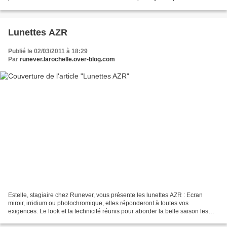
protectrices du marché. La plaque Wave...
Lunettes AZR
Publié le 02/03/2011 à 18:29
Par
runever.larochelle.over-blog.com
Estelle, stagiaire chez Runever, vous présente les lunettes AZR : Ecran
miroir, irridium ou photochromique, elles réponderont à toutes vos
exigences. Le look et la technicité réunis pour aborder la belle saison les
yeux bien protégés. En exclu la Kromic...