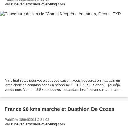
Par
runever.larochelle.over-blog.com
Amis triathlètes pour votre début de saison , vous trouverez en magasin un
large choix de combinaisons en néoprène : - ORCA : S3, Sonar (... j'ai déjà
vendu mes Alpha et 3.8 vous pouvez cepandant les réserver sur commande)
- Aquaman : Tri Process, Blitz,...
France 20 kms marche et Duathlon De Cozes
Publié le 18/04/2011 à 21:02
Par
runever.larochelle.over-blog.com