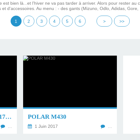
 est bien là...et l'hiver ne va pas tarder à arriver. Alors pour rester a
 et d'accessoires. Au menu : - des gants (Mizuno, Odlo, Adidas, Gore, R
1
2
3
4
5
6
>
>>
HORAIRES DU SAMEDI 17 JUIN 2017
POLAR M430
…
1 Juin 2017
…