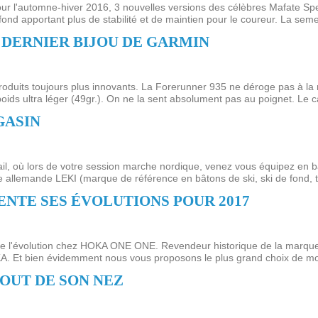
 l'automne-hiver 2016, 3 nouvelles versions des célèbres Mafate Spe
nd apportant plus de stabilité et de maintien pour le coureur. La semel
 DERNIER BIJOU DE GARMIN
produits toujours plus innovants. La Forerunner 935 ne déroge pas à la r
poids ultra léger (49gr.). On ne la sent absolument pas au poignet. Le c
GASIN
rail, où lors de votre session marche nordique, venez vous équipez en
 allemande LEKI (marque de référence en bâtons de ski, ski de fond, tra
ENTE SES ÉVOLUTIONS POUR 2017
de l'évolution chez HOKA ONE ONE. Revendeur historique de la marqu
KA. Et bien évidemment nous vous proposons le plus grand choix de mod
BOUT DE SON NEZ