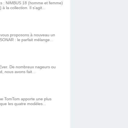
iques : NIMBUS 18 (homme et femme)
collection. Il s'agit...
s vous proposons à nouveau un
ONAR : le parfait mélange...
 Ever. De nombreux nageurs ou
, nous avons fait...
rque TomTom apporte une plus
sque les quatre modèles...