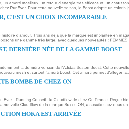
n amorti moelleux, un retour d'énergie très efficace et, un chausson c
chez RunEver. Pour cette nouvelle saison, la Boost adopte un coloris ja
R, C'EST UN CHOIX INCOMPARABLE
histoire d'amour. Trois ans déjà que la marque est implantée en magasin
oposons une gamme très large, avec quelques nouveautés : FEMMES Ro
ST, DERNIÈRE NÉE DE LA GAMME BOOST
st évidemment la dernière version de l'Adidas Boston Boost. Cette nouvel
ouveau mesh et surtout l'amorti Boost. Cet amorti permet d'alléger la..
ITE BOMBE DE CHEZ ON
 Ever - Running Conseil : la Cloudflow de chez On France. Reçue hier 
la nouvelle Cloudflow de la marque Suisse ON, a suscité chez nous un 
CTION HOKA EST ARRIVÉE