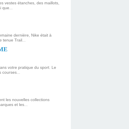
es vestes étanches, des maillots,
i que...
maine dernière, Nike était à
 tenue Trail...
ÊME
ans votre pratique du sport. Le
 courses...
t les nouvelles collections
arques et les...