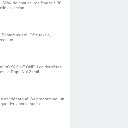
à -30%, de chaussures fitness à 30
le collection...
n Printemps-été. Côté textile,
èces un...
rque HOKA ONE ONE. Les dernières
 la Rapa Nui 2 trail...
ORCA ont débarqué. Au programme, un
 que deux nouveautés:...