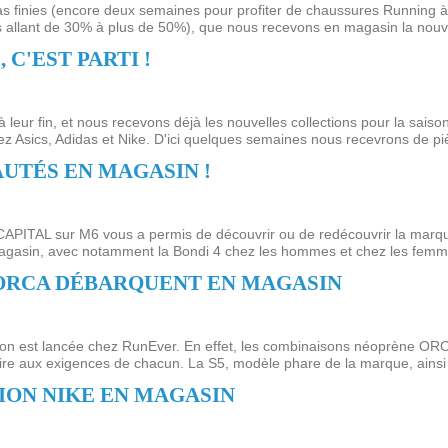
pas finies (encore deux semaines pour profiter de chaussures Running 
s allant de 30% à plus de 50%), que nous recevons en magasin la nouvel
 C'EST PARTI !
à leur fin, et nous recevons déjà les nouvelles collections pour la saiso
z Asics, Adidas et Nike. D'ici quelques semaines nous recevrons de pi
UTÉS EN MAGASIN !
CAPITAL sur M6 vous a permis de découvrir ou de redécouvrir la ma
agasin, avec notamment la Bondi 4 chez les hommes et chez les femmes,
ORCA DÉBARQUENT EN MAGASIN
thlon est lancée chez RunEver. En effet, les combinaisons néoprène 
aire aux exigences de chacun. La S5, modèle phare de la marque, ainsi
ON NIKE EN MAGASIN