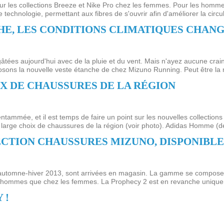
 les collections Breeze et Nike Pro chez les femmes. Pour les hommes,
echnologie, permettant aux fibres de s'ouvrir afin d'améliorer la circulat
E, LES CONDITIONS CLIMATIQUES CHAN
gâtées aujourd'hui avec de la pluie et du vent. Mais n'ayez aucune crain
sons la nouvelle veste étanche de chez Mizuno Running. Peut être la m
X DE CHAUSSURES DE LA RÉGION
tammée, et il est temps de faire un point sur les nouvelles collection
 large choix de chaussures de la région (voir photo). Adidas Homme (d
CTION CHAUSSURES MIZUNO, DISPONIBLE
automne-hiver 2013, sont arrivées en magasin. La gamme se compose de 
es hommes que chez les femmes. La Prophecy 2 est en revanche uniquem
 !