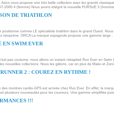
 Asics nous propose une très belle collection avec les grands class
00 4 (femme) Nous avons intégré la nouvelle PURSUE 3 (homme) à la 
ISON DE TRIATHLON
ositionne comme LE spécialiste triathlon dans le grand Ouest. Nou
ns néoprène. ORCA La marque espagnole propose une gamme large : S
É EN SWIM EVER
st pas coutume, nous allons un instant rebaptisé Run Ever en Swim
les nouvelles collections. Nous les gâtons, car en plus de Mako et Zerod
UNNER 2 : COUREZ EN RYTHME !
e des montres cardio-GPS est arrivée chez Run Ever. En effet, la ma
tout plusieurs nouveautés pour les coureurs. Une gamme simplifiée pui
RMANCES !!!