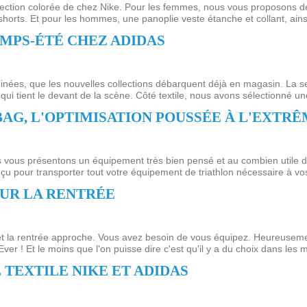
llection colorée de chez Nike. Pour les femmes, nous vous proposons d
shorts. Et pour les hommes, une panoplie veste étanche et collant, ains
MPS-ÉTÉ CHEZ ADIDAS
inées, que les nouvelles collections débarquent déjà en magasin. La se
qui tient le devant de la scène. Côté textile, nous avons sélectionné une
AG, L'OPTIMISATION POUSSÉE À L'EXTR
ous vous présentons un équipement très bien pensé et au combien utile d
u pour transporter tout votre équipement de triathlon nécessaire à vos
UR LA RENTRÉE
 la rentrée approche. Vous avez besoin de vous équipez. Heureusemen
r ! Et le moins que l'on puisse dire c'est qu'il y a du choix dans les m
 TEXTILE NIKE ET ADIDAS